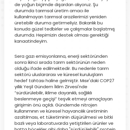
de yoğun biçimde dışardan alıyoruz. Şu
durumda tarımsal üretim amacı ile
kullanılmayan tarımsal arazilerimizi yeniden
üretebilir duruma getirmeliyiz. Bakanlık bu
konuda güzel tedbirler ve çalışmalar başlatmış
durumda. Hepimizin destek olması gerektiği
kanaatindeyim.
Sera gazı emisyonlarına, enerji sektöründen
sonra ikinci sırada tarım sektörünün neden
olduğu ifade edilmektedir. Bu nedenle tarım
sektörü uluslararası ve küresel kuruluşların
hedef tahtası haline gelmiştir. Mısır'daki COP27
yıllık Yeşil Gündem İklim Zirvesi'nde
“sürdürülebilir, iklime dayanıklı, sağlıklı
beslenmeye geçişi” teşvik etmeyi amaçlayan
girişimin önü açıldı. Gündemde nitrojen
kullanımının ve küresel hayvancılık üretiminin
azaltılması, et tüketiminin düşürülmesi ve bitki
bazlı veya laboratuvarda yetiştirilen ürünler ve
hatta böcekler gibi daha "sürdürülebilir" protein