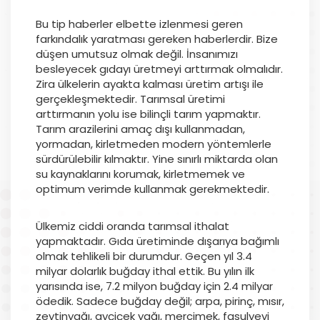
Bu tip haberler elbette izlenmesi geren
farkındalık yaratması gereken haberlerdir. Bize
düşen umutsuz olmak değil. İnsanımızı
besleyecek gıdayı üretmeyi arttırmak olmalıdır.
Zira ülkelerin ayakta kalması üretim artışı ile
gerçekleşmektedir. Tarımsal üretimi
arttırmanın yolu ise bilinçli tarım yapmaktır.
Tarım arazilerini amaç dışı kullanmadan,
yormadan, kirletmeden modern yöntemlerle
sürdürülebilir kılmaktır. Yine sınırlı miktarda olan
su kaynaklarını korumak, kirletmemek ve
optimum verimde kullanmak gerekmektedir.
Ülkemiz ciddi oranda tarımsal ithalat
yapmaktadır. Gıda üretiminde dışarıya bağımlı
olmak tehlikeli bir durumdur. Geçen yıl 3.4
milyar dolarlık buğday ithal ettik. Bu yılın ilk
yarısında ise, 7.2 milyon buğday için 2.4 milyar
ödedik. Sadece buğday değil; arpa, pirinç, mısır,
zeytinyağı, ayçiçek yağı, mercimek, fasulyeyi