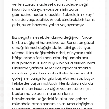
verilen zarar, maalesef uzun vadede değil
insan tüm dünya ekosisteminin zarar
görmesine neden olacaktır. Teknolojimiz zayıf
olsa da yaşayabiliriz. Ancak sürdürülebilir temiz
gıda, su ve havamız yoksa yaşayamayız.
Biz değiştirmesek de, dünya değişiyor. Ancak
biz bu değişimi hızlandırıyoruz. Bunun en güzel
örneği iklimsel değişimde kendini gösteriyor.
Küresel iklim değişiminin etkisi, dünyanın farklı
bölgelerinde farklı sonuçlar doğurmaktadır.
Kutuplarda buzullar büyük bir hızla erirken, bazı
ülkelerde yağışlar seller, kasırgalar artmakta,
ekvatora yakın bizim gibi ülkelerde ise kuraklık,
çölleşme, yangınlar gibi baş etmesi zor, büyük
felaketler yaşanmaktadır. Her iki durumda da
önemli olan insan ve diğer yaşam türleri için
beslenme ve barınma ortamlarının
bozulmasıdır. Doğadaki felaketlere çok az
müdahale etme şansımız var. Ama değişime
uyumlanıp, alışkanlıklarımızı değiştirirsek, bilim