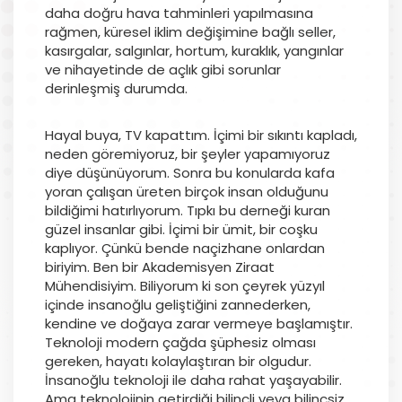
daha doğru hava tahminleri yapılmasına
rağmen, küresel iklim değişimine bağlı seller,
kasırgalar, salgınlar, hortum, kuraklık, yangınlar
ve nihayetinde de açlık gibi sorunlar
derinleşmiş durumda.
Hayal buya, TV kapattım. İçimi bir sıkıntı kapladı,
neden göremiyoruz, bir şeyler yapamıyoruz
diye düşünüyorum. Sonra bu konularda kafa
yoran çalışan üreten birçok insan olduğunu
bildiğimi hatırlıyorum. Tıpkı bu derneği kuran
güzel insanlar gibi. İçimi bir ümit, bir coşku
kaplıyor. Çünkü bende naçizhane onlardan
biriyim. Ben bir Akademisyen Ziraat
Mühendisiyim. Biliyorum ki son çeyrek yüzyıl
içinde insanoğlu geliştiğini zannederken,
kendine ve doğaya zarar vermeye başlamıştır.
Teknoloji modern çağda şüphesiz olması
gereken, hayatı kolaylaştıran bir olgudur.
İnsanoğlu teknoloji ile daha rahat yaşayabilir.
Ama teknolojinin getirdiği bilinçli veya bilinçsiz